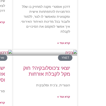
שינו
לצאצ
דרכון אוסטרי מקנה למחזיק בו שלל
דרכו
הזדמנויות להתפתחות אישית
ומקצועית ומאפשר לו לגור, ללמוד
ולעבוד בכל מדינות האיחוד האירופי.
קרא 
איך אפשר למקסם את הסיכויים
לקבלת
קרא עוד »
YNET
פורו
יוצאי צ'כוסלובקיה? חוק
יש 
מקל לקבלת אזרחות
אזר
וסל
הונגרית, צ’כית וסלובקית
פורו
קרא עוד »
קרא 