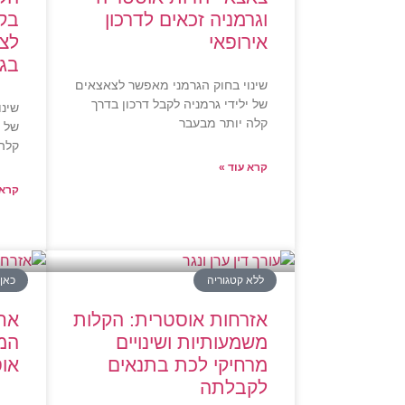
וגרמניה זכאים לדרכון
בק
אירופאי
לצא
בגר
שינוי בחוק הגרמני מאפשר לצאצאים
של ילידי גרמניה לקבל דרכון בדרך
שינו
קלה יותר מבעבר
של י
קלה
קרא עוד »
קרא 
ללא קטגוריה
כאן
אזרחות אוסטרית: הקלות
אחר
משמעותיות ושינויים
המר
מרחיקי לכת בתנאים
אוס
לקבלתה