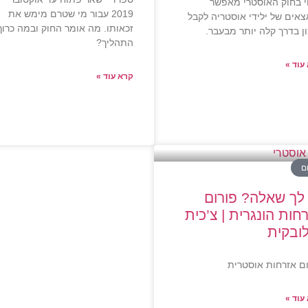
י בחוק האוסטרי מאפשר
2019 עבור מי שטרם מימש את
אים של ילידי אוסטריה לקבל
זכאותו. מה אומר החוק ובמה כרוך
ן בדרך קלה יותר מבעבר.
התהליך?
עוד »
קרא עוד »
ם
לך שאלה? פורום
חות הונגרית | צ’כית
ובקית
ם אזרחות אוסטרית
עוד »