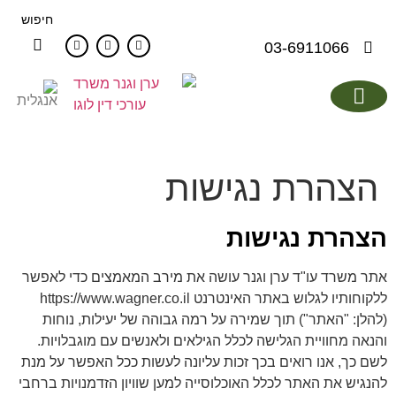
לתוכן
חיפוש
03-6911066
איתור יורשים
יתרונות דרכון האיחוד
מחקר גנאולוגי
אודות המשרד
מן התקשורת
הצהרת נגישות
הצהרת נגישות
אתר משרד עו"ד ערן וגנר עושה את מירב המאמצים כדי לאפשר
ללקוחותיו לגלוש באתר האינטרנט https://www.wagner.co.il
(להלן: "האתר") תוך שמירה על רמה גבוהה של יעילות, נוחות
והנאה מחוויית הגלישה לכלל הגילאים ולאנשים עם מוגבלויות.
לשם כך, אנו רואים בכך זכות עליונה לעשות ככל האפשר על מנת
להנגיש את האתר לכלל האוכלוסייה למען שוויון הזדמנויות ברחבי